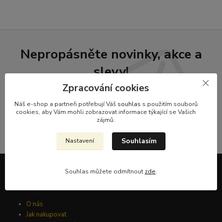
Nepropásněte novinky, akce a
slevy!
Zpracování cookies
Přihlásit se
Náš e-shop a partneři potřebují Váš
souhlas
s použitím souborů
cookies, aby Vám mohli zobrazovat informace týkající se Vašich
zájmů.
Souhlasím se
zpracováním osobních údajů
za účelem rozesílky newsletteru.
Můžete se kdykoli odhlásit. Zasíláme jednou za 14 dní.
Souhlasím
Nastavení
Souhlas můžete odmítnout
zde
.
Informace pro zákazníky
O nás
Jak nakupovat