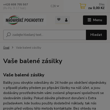
0
ks
+420 608 705 507
CZK
za
0,00 Kč
(Po-Pá, 9-17 hod.)
Menu
Hledat
Úvod
Vaše balené zásilky
Vaše balené zásilky
Vaše balené zásilky
Balíky jsou obvykle odesílány do 24 hodin po obdržení objednávky,
v případě platby předem po připsání částky na náš účet, a jsou
dodávány prostřednictvím vámi zvolené přepravní společnosti se
sledováním zásilky. Pokud dáváte přednost doručení s Extra
požadavkem, kde budou použity dodatečné náklady, tak nás
prosím před volbou této metody kontaktujte. Bez ohledu na