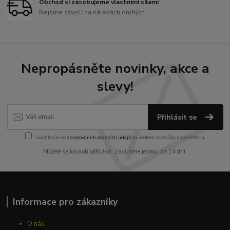
Obchod si zásobujeme vlastními silami
Nejsme závislí na náladách druhých
Nepropásněte novinky, akce a
slevy!
Přihlásit se
Souhlasím se
zpracováním osobních údajů
za účelem rozesílky newsletteru.
Můžete se kdykoli odhlásit. Zasíláme jednou za 14 dní.
Informace pro zákazníky
O nás