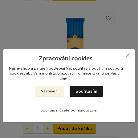
Zpracování cookies
Náš e-shop a partneři potřebují Váš
souhlas
s použitím souborů
cookies, aby Vám mohli zobrazovat informace týkající se Vašich
zájmů.
Souhlasím
Nastavení
Těstovinové dlouhé široké nudle 500g
Souhlas můžete odmítnout
zde
.
48,00 Kč
/
ks
Skladem 20 ks
42,86 Kč
bez DPH
Přidat do košíku