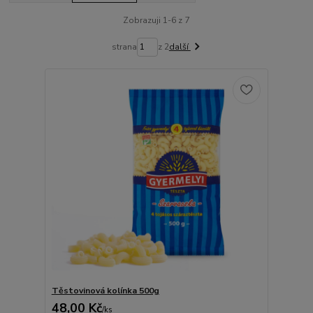
Zobrazuji 1-6 z 7
strana
z 2
další
Těstovinová kolínka 500g
48,00 Kč
/
ks