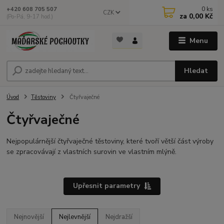
0
ks
+420 608 705 507
CZK
za
0,00 Kč
(Po-Pá, 9-17 hod.)
Menu
Hledat
Úvod
Těstoviny
Čtyřvaječné
Čtyřvaječné
Nejpopulárnější čtyřvaječné těstoviny, které tvoří větší část výroby
se zpracovávají z vlastních surovin ve vlastním mlýně.
Upřesnit parametry
Nejnovější
Nejlevnější
Nejdražší