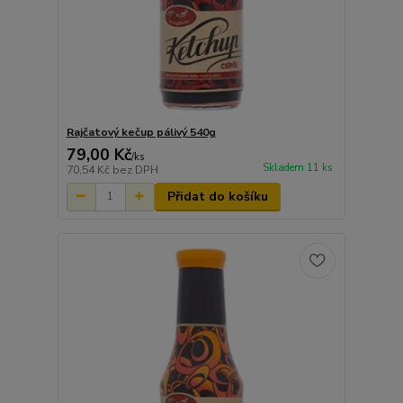
Rajčatový kečup pálivý 540g
79,00 Kč
/
ks
Skladem 11 ks
70,54 Kč
bez DPH
Přidat do košíku