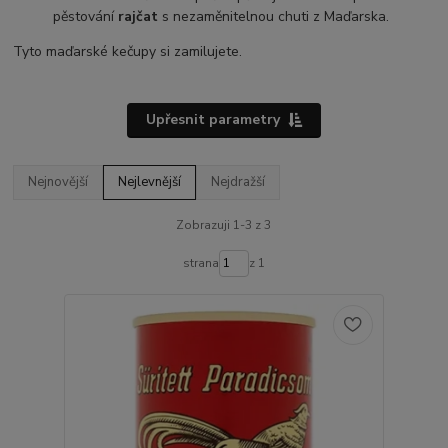
pěstování
rajčat
s nezaměnitelnou chuti z Maďarska.
Tyto maďarské kečupy si zamilujete.
Upřesnit parametry
Nejnovější
Nejlevnější
Nejdražší
Zobrazuji 1-3 z 3
strana
z 1