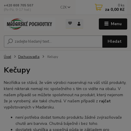
0
ks
+420 608 705 507
CZK
za
0,00 Kč
(Po-Pá, 9-17 hod.)
Menu
Hledat
Úvod
Dochucovadla
Kečupy
Kečupy
Nezřídka se stává, že vám výrobci naservíruji na váš stůl produkty,
které nikterak nemají nic společného s tím co vidíte na obalu. V
našem případě se můžete spolehnout na produkt, který nejenom
že je vyrobený, ale také chutná. V našem případě z
rajčat
vypěstovaných v Maďarsku.
není potřeba dodat tomuto produktu žádné zvýrazňovače
chutě ani barviva. Chutná báječně i bez toho.
dostatek sluníčka a sopečná půda je základem pro