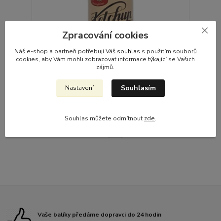
Zpracování cookies
Náš e-shop a partneři potřebují Váš
souhlas
s použitím souborů
cookies, aby Vám mohli zobrazovat informace týkající se Vašich
Gurmánský kečup 540g
zájmů.
79,00 Kč
/
ks
Skladem 4 ks
70,54 Kč
bez DPH
Souhlasím
Nastavení
Přidat do košíku
Souhlas můžete odmítnout
zde
.
strana
z 1
Vaše balíky předáme dopravci do 24 hodin