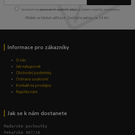
Souhlasím se
zpracováním osobních údajů
za účelem rozesílky newsletteru.
Můžete se kdykoli odhlásit. Zasíláme jednou za 14 dní.
Informace pro zákazníky
O nás
Jak nakupovat
Obchodní podmínky
Ochrana soukromí
Kontakt na prodejnu
Napište nám
Jak se k nám dostanete
Maďarské pochoutky
Pekařská 407/18 