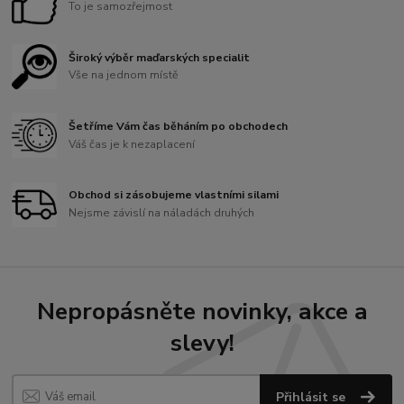
To je samozřejmost
Široký výběr maďarských specialit
Vše na jednom místě
Šetříme Vám čas běháním po obchodech
Váš čas je k nezaplacení
Obchod si zásobujeme vlastními silami
Nejsme závislí na náladách druhých
Nepropásněte novinky, akce a
slevy!
Přihlásit se