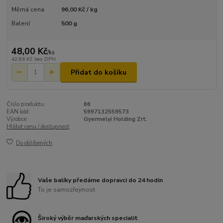
Měrná cena
96,00 Kč / kg
Balení
500 g
48,00 Kč
/
ks
42,86 Kč
bez DPH
Přidat do košíku
Číslo produktu:
66
EAN kód:
5997132559573
Výrobce:
Gyermelyi Holding Zrt.
Hlídat cenu / dostupnost
Do oblíbených
Vaše balíky předáme dopravci do 24 hodin
To je samozřejmost
Široký výběr maďarských specialit