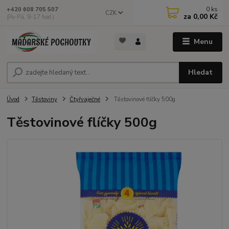
0
ks
+420 608 705 507
CZK
za
0,00 Kč
(Po-Pá, 9-17 hod.)
Menu
Hledat
Úvod
Těstoviny
Čtyřvaječné
Těstovinové flíčky 500g
Těstovinové flíčky 500g