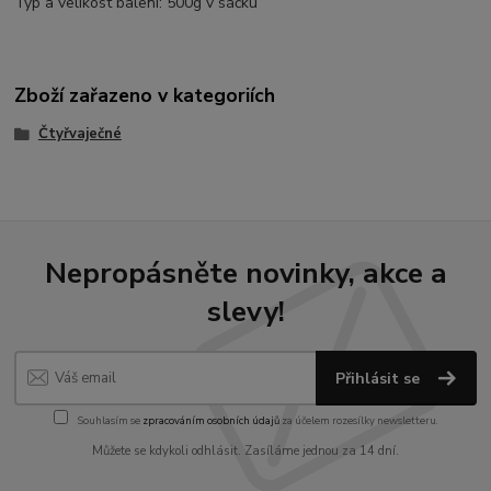
Typ a velikost balení: 500g v sáčku
Zboží zařazeno v kategoriích
Čtyřvaječné
Nepropásněte novinky, akce a
slevy!
Přihlásit se
Souhlasím se
zpracováním osobních údajů
za účelem rozesílky newsletteru.
Můžete se kdykoli odhlásit. Zasíláme jednou za 14 dní.