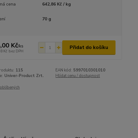
ná cena
642,86 Kč / kg
ení
70 g
,00 Kč
/
ks
Přidat do košíku
18 Kč
bez DPH
roduktu:
115
EAN kód:
5997010301010
e:
Univer-Product Zrt.
Hlídat cenu / dostupnost
oblíbených