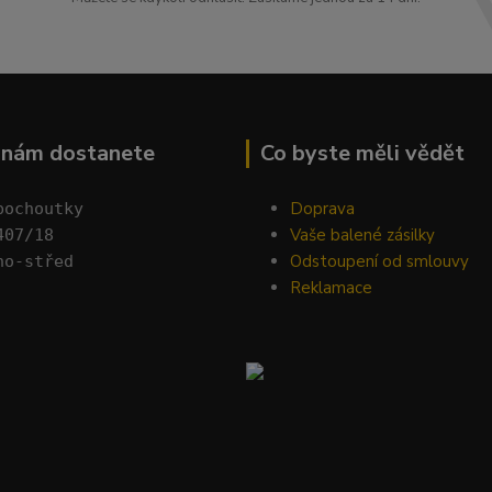
k nám dostanete
Co byste měli vědět
Doprava
pochoutky
Vaše balené zásilky
407/18 
Odstoupení od smlouvy
no-střed
Reklamace