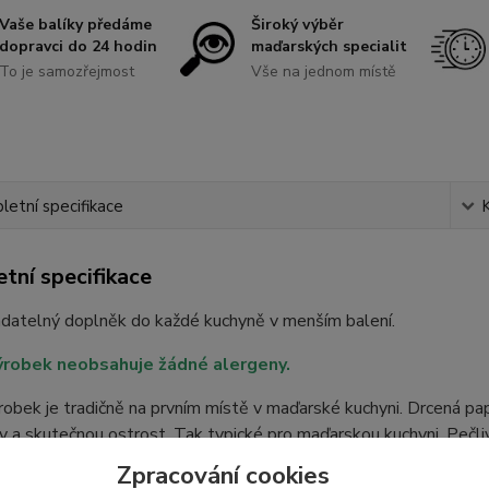
Vaše balíky předáme
Široký výběr
dopravci do 24 hodin
maďarských specialit
To je samozřejmost
Vše na jednom místě
etní specifikace
tní specifikace
datelný doplněk do každé kuchyně v menším balení.
ýrobek neobsahuje žádné alergeny.
obek je tradičně na prvním místě v maďarské kuchyni. Drcená pap
y a skutečnou ostrost. Tak typické pro maďarskou kuchyni. Pečli
u chuť tolik vychvalovaným maďarským polévkám, guláši a dušen
Zpracování cookies