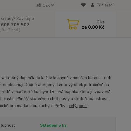
Přihlášení
CZK
 si rady? Zavolejte.
0
ks
 608 705 507
za
0,00 Kč
, 9-17 hod.)
radatelný doplněk do každé kuchyně v menším balení. Tento
k neobsahuje žádné alergeny. Tento výrobek je tradičně na
 místě v maďarské kuchyni. Drcená paprika která je zbavená
h částic. Přináší skutečnou chuť pusty a skutečnou ostrost.
pické pro maďarskou kuchyni. Pečliv...
celý popis
tupnost
Skladem 5 ks