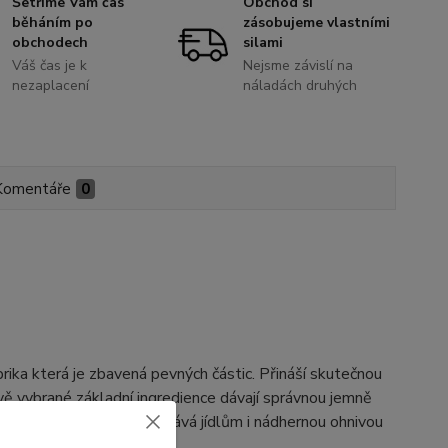
Šetříme Vám čas
Obchod si
běháním po
zásobujeme vlastními
obchodech
silami
Váš čas je k
Nejsme závislí na
nezaplacení
náladách druhých
Komentáře
0
rika která je zbavená pevných částic. Přináší skutečnou
vě vybrané základní ingredience dávají správnou jemně
ým masům, kromě chuti dává jídlům i nádhernou ohnivou