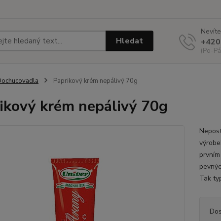
Nevíte
Hledat
+420
(Po-Pá
Dochucovadla
Paprikový krém nepálivý 70g
ikový krém nepálivý 70g
Nepost
výrobe
prvním
pevnýc
Tak ty
Dos