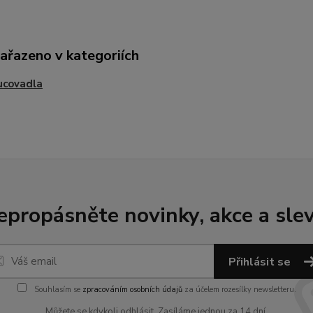
zařazeno v kategoriích
ucovadla
epropásněte novinky, akce a slev
Přihlásit se
Souhlasím se
zpracováním osobních údajů
za účelem rozesílky newsletteru.
Můžete se kdykoli odhlásit. Zasíláme jednou za 14 dní.