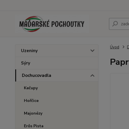
Úvod
Uzeniny
Papr
Sýry
Dochucovadla
Kečupy
Hořčice
Majonézy
Erős Pista