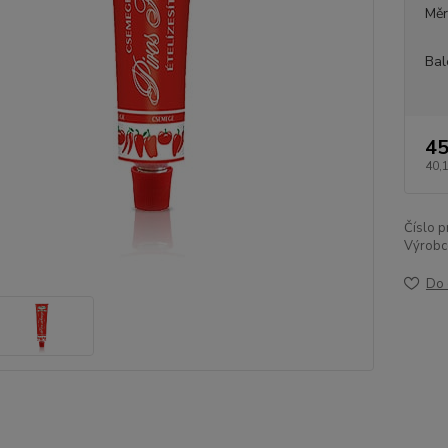
Měr
Bal
45
40,
Číslo p
Výrobc
Do 