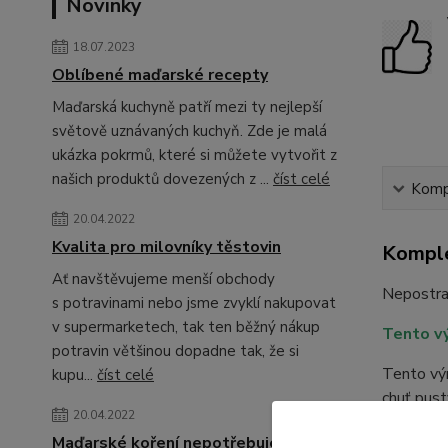
Novinky
18.07.2023
Oblíbené maďarské recepty
Maďarská kuchyně patří mezi ty nejlepší
světově uznávaných kuchyň. Zde je malá
ukázka pokrmů, které si můžete vytvořit z
našich produktů dovezených z ...
číst celé
Kompl
20.04.2022
Kvalita pro milovníky těstovin
Komple
Ať navštěvujeme menší obchody
Nepostra
s potravinami nebo jsme zvyklí nakupovat
v supermarketech, tak ten běžný nákup
Tento v
potravin většinou dopadne tak, že si
Tento výr
kupu...
číst celé
chuť pust
20.04.2022
nasládlo
Maďarské koření nepotřebuje žádnou
barvu.