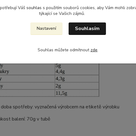
 potřebují Váš
souhlas
s použitím souborů cookies, aby Vám mohli zobr
syrová paprika (87%), stolní sůl, modifikovaný škrob, zahušťovad
týkající se Vašich zájmů.
), konzervační látka (sorban draselný)
Souhlasím
Nastavení
tné se ještě zmínit o průměrných výživových hodnotách ve 100g
Souhlas můžete odmítnout
zde
.
í doba spotřeby: vyznačená výrobcem na etiketě výrobku
ikost balení: 70g v tubě