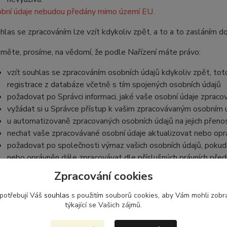
bní údaje
nebudou
předány mimo území EU.
hlas se zpracováním lze vzít kdykoliv zpět, a to
a to zasláním do
měte, prosíme, na vědomí, že podle Nařízení máte právo:
vzít souhlas se zpracováním osobních údajů kdykoliv zpět, to
registrace z databáze včetně s tím spojených osobních údajů
požadovat po Správci informaci, jaké vaše osobní údaje zpraco
vyžádat si u Správce přístup k vašim zpracovávaným osobním ú
u automatizovaně zpracovaných osobních údajů na jejich přeno
nechat vaše zpracovávané osobní údaje aktualizovat nebo opra
požadovat po společnosti výmaz vašich osobních údajů, pokud 
nebo oprávněn dále zpracovávat dle příslušných právních před
na účinnou soudní ochranu, pokud máte za to, že vaše práva po
Zpracování cookies
osobních údajů v rozporu s tímto Nařízením
v případě pochybností o dodržování povinností souvisejících s
 potřebují Váš
souhlas
s použitím souborů cookies, aby Vám mohli zobr
týkající se Vašich zájmů.
na Úřad pro ochranu osobních údajů