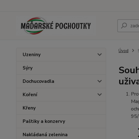
Úvod
S
Uzeniny
Souh
Sýry
uživ
Dochucovadla
Pro
Koření
Mag
Křeny
och
95/
Paštiky a konzervy
Nakládaná zelenina