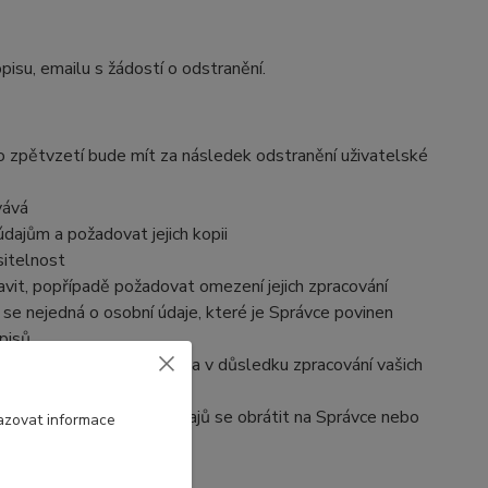
pisu, emailu s žádostí o odstranění.
to zpětvzetí bude mít za následek
odstranění uživatelské
vává
dajům a požadovat jejich kopii
sitelnost
vit, popřípadě požadovat omezení jejich zpracování
se nejedná o osobní údaje, které je Správce povinen
pisů
dle Nařízení byla porušena v důsledku zpracování vašich
e zpracováním osobních údajů se obrátit na Správce nebo
azovat informace