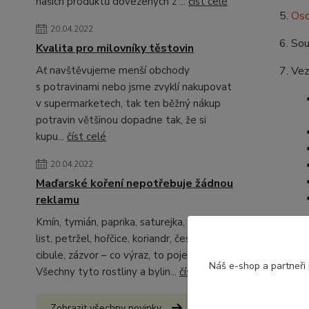
našich produktů dovezených z ...
číst celé
Oso
20.04.2022
Sou
Kvalita pro milovníky těstovin
Ať navštěvujeme menší obchody
Vez
s potravinami nebo jsme zvyklí nakupovat
v supermarketech, tak ten běžný nákup
potravin většinou dopadne tak, že si
kupu...
číst celé
20.04.2022
Maďarské koření nepotřebuje žádnou
reklamu
Kmín, tymián, paprika, saturejka, bobkový
list, petržel, hořčice, koriandr, česnek,
cibule, zázvor – co výraz, to pojem.
Náš e-shop a partneři
Všechny tyto rostliny a bylin...
číst celé
Zobrazit všechny novinky