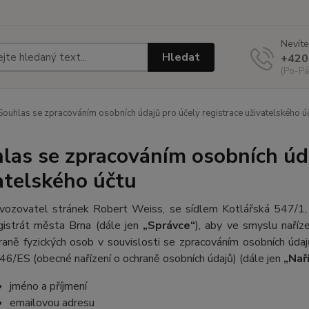
Nevíte
Hledat
+420
(Po-Pá
ouhlas se zpracováním osobních údajů pro účely registrace uživatelského ú
las se zpracováním osobních úda
atelského účtu
vozovatel stránek Robert Weiss, se sídlem Kotlářská 547/
istrát města Brna
(dále jen
„Správce“
), aby ve smyslu naří
raně fyzických osob v souvislosti se zpracováním osobních úda
46/ES (obecné nařízení o ochraně osobních údajů) (dále jen
„Nař
jméno a příjmení
emailovou adresu