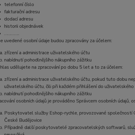
telefonní číslo
fakturační adresu
dodací adresu
historii objednávek
…………..
e uvedené osobní údaje budou zpracovány za účelem:
zřízení a administrace uživatelského účtu
nabídnutí pohodlnějšího nákupního zážitku
hlas udělujete na zpracování po dobu
5 let
a to za účelem:
zřízení a administrace uživatelského účtu, pokud tuto dobu ne
uživatelského účtu, čili při každém přihlášení do uživatelského
nabídnutí pohodlnějšího nákupního zážitku
acování osobních údajů je prováděno Správcem osobních údajů, os
Poskytovatel služby Eshop-rychle, provozované společností G
České Budějovice
Případně další poskytovatelé zpracovatelských softwarů, služ
nevyužívá.