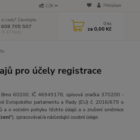
Přihlášení
CZK
 si rady? Zavolejte.
0
ks
 608 705 507
za
0,00 Kč
, 9-17 hod.)
čtu
jů pro účely registrace
1, Brno 60200, IČ 46949178, spisová značka 370200 -
zení Evropského parlamentu a Rady (EU) č. 2016/679 o
jů a o volném pohybu těchto údajů a o zrušení směrnice
ízení“
), zpracovával/a následující osobní údaje: