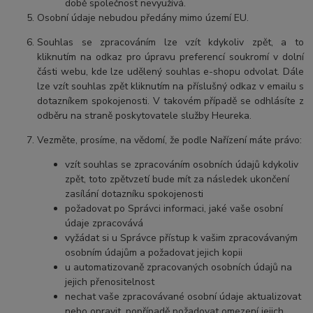
době společnost nevyužívá.
Osobní údaje nebudou předány mimo území EU.
Souhlas se zpracováním lze vzít kdykoliv zpět, a to
kliknutím na odkaz pro úpravu preferencí soukromí v dolní
části webu, kde lze udělený souhlas e-shopu odvolat. Dále
lze vzít souhlas zpět kliknutím na příslušný odkaz v emailu s
dotazníkem spokojenosti. V takovém případě se odhlásíte z
odběru na straně poskytovatele služby Heureka.
Vezměte, prosíme, na vědomí, že podle Nařízení máte právo:
vzít souhlas se zpracováním osobních údajů kdykoliv
zpět, toto zpětvzetí bude mít za následek ukončení
zasílání dotazníku spokojenosti
požadovat po Správci informaci, jaké vaše osobní
údaje zpracovává
vyžádat si u Správce přístup k vašim zpracovávaným
osobním údajům a požadovat jejich kopii
u automatizovaně zpracovaných osobních údajů na
jejich přenositelnost
nechat vaše zpracovávané osobní údaje aktualizovat
nebo opravit, popřípadě požadovat omezení jejich