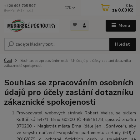
0
ks
+420 608 705 507
CZK
za
0,00 Kč
(Po-Pá, 9-17 hod.)
Menu
Hledat
Úvod
Souhlas se zpracováním osobních údajů pro účely zaslání dotazníku
zákaznické spokojenosti
Souhlas se zpracováním osobních
údajů pro účely zaslání dotazníku
zákaznické spokojenosti
Provozovatel webových stránek Robert Weiss, se sídlem
Kotlářská 547/1, Brno 60200, IČ 46949178, spisová značka
370200 - Magistrát města Brna
(dále jen
„Správce“
), aby
ve smyslu nařízení Evropského parlamentu a Rady (EU) č.
2016/679 o ochraně fyzických osob v souvislosti se