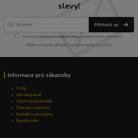
slevy!
Přihlásit se
Souhlasím se
zpracováním osobních údajů
za účelem rozesílky newsletteru.
Můžete se kdykoli odhlásit. Zasíláme jednou za 14 dní.
Informace pro zákazníky
O nás
Jak nakupovat
Obchodní podmínky
Ochrana soukromí
Kontakt na prodejnu
Napište nám