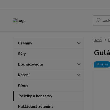
Úvod
P
Uzeniny
Gulá
Sýry
Dochucovadla
Novinka
Koření
Křeny
Paštiky a konzervy
Nakládaná zelenina