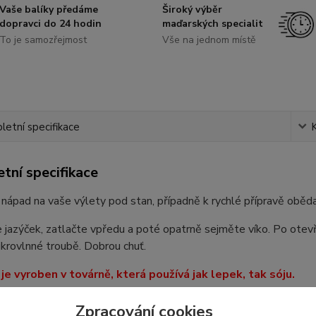
Vaše balíky předáme
Široký výběr
dopravci do 24 hodin
maďarských specialit
To je samozřejmost
Vše na jednom místě
etní specifikace
tní specifikace
í nápad na vaše výlety pod stan, případně k rychlé přípravě obě
jazýček, zatlačte vpředu a poté opatrně sejměte víko. Po otevřen
krovlnné troubě. Dobrou chuť.
je vyroben v továrně, která používá jak lepek, tak sóju.
pitná voda, marinované vepřové maso 16 % (vepřové maso 64 %, pi
Zpracování cookies