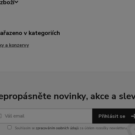
zboží
zařazeno v kategoriích
ky a konzervy
epropásněte novinky, akce a slev
Přihlásit se
Souhlasím se
zpracováním osobních údajů
za účelem rozesílky newsletteru.