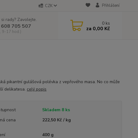
Přihlášení
CZK
 si rady? Zavolejte.
0
ks
 608 705 507
za
0,00 Kč
, 9-17 hod.)
ká pikantní gulášová polévka z vepřového masa. No co může
ší delikatesa.
celý popis
tupnost
Skladem 8 ks
ná cena
222,50 Kč / kg
ení
400 g