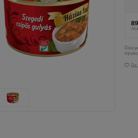
89
79,
Číslo p
Výrobc
Do 