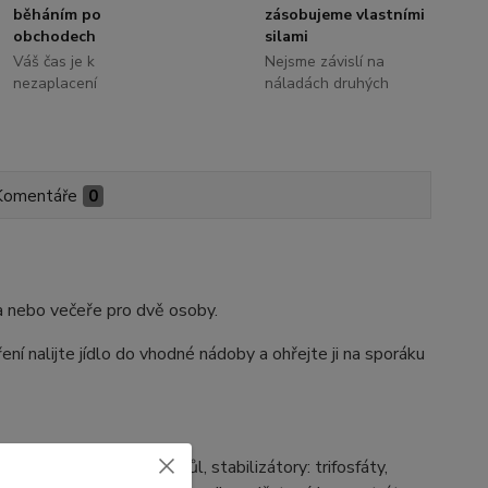
běháním po
zásobujeme vlastními
obchodech
silami
Váš čas je k
Nejsme závislí na
nezaplacení
náladách druhých
Komentáře
0
da nebo večeře pro dvě osoby.
í nalijte jídlo do vhodné nádoby a ohřejte ji na sporáku
tná voda, kuchyňská sůl, stabilizátory: trifosfáty,