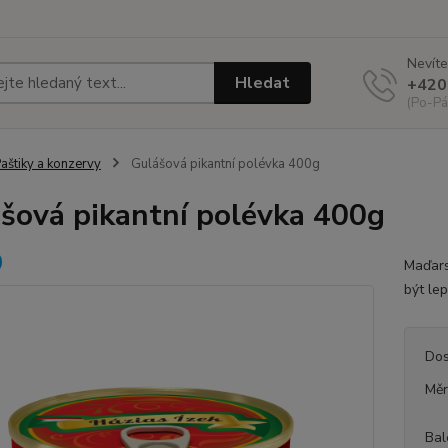
Nevíte
Hledat
+420
(Po-Pá
aštiky a konzervy
Gulášová pikantní polévka 400g
šová pikantní polévka 400g
Maďars
být lep
Dos
Měr
Bal