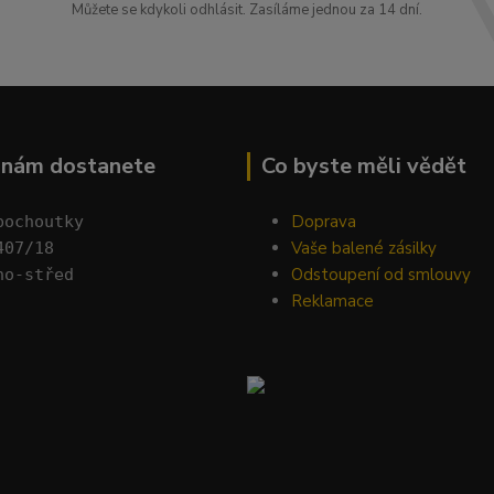
Můžete se kdykoli odhlásit. Zasíláme jednou za 14 dní.
k nám dostanete
Co byste měli vědět
Doprava
pochoutky
Vaše balené zásilky
407/18 
Odstoupení od smlouvy
no-střed
Reklamace