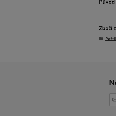
Původ 
Zboží 
Pašti
N