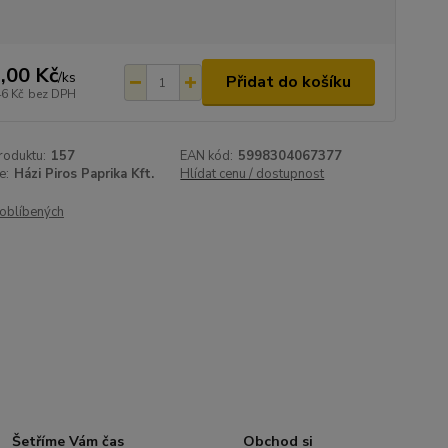
,00 Kč
/
ks
Přidat do košíku
46 Kč
bez DPH
roduktu:
157
EAN kód:
5998304067377
e:
Házi Piros Paprika Kft.
Hlídat cenu / dostupnost
oblíbených
Šetříme Vám čas
Obchod si