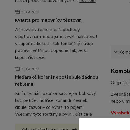
našich produktů dovezených z ...
číst celé
20.04.2022
Kvalita pro milovníky těstovin
Ať navštěvujeme menší obchody
s potravinami nebo jsme zvyklí nakupovat
v supermarketech, tak ten běžný nákup
potravin většinou dopadne tak, že si
Kompl
kupu...
číst celé
20.04.2022
Komple
Maďarské koření nepotřebuje žádnou
Origináln
reklamu
Kmín, tymián, paprika, saturejka, bobkový
Zvedněte 
list, petržel, hořčice, koriandr, česnek,
nebo v mi
cibule, zázvor – co výraz, to pojem.
Výrobek 
Všechny tyto rostliny a bylin...
číst celé
Složení: 
Zobrazit všechny novinky