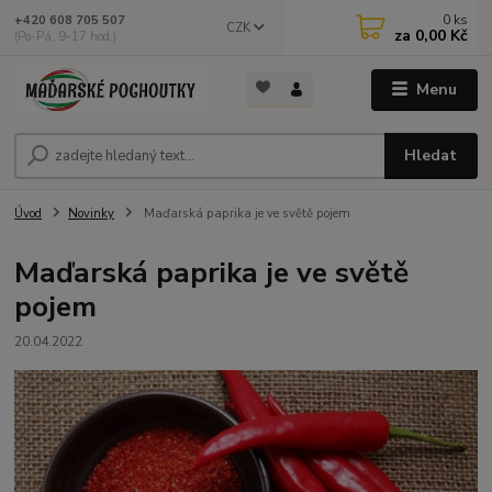
0
ks
+420 608 705 507
CZK
za
0,00 Kč
(Po-Pá, 9-17 hod.)
Menu
Hledat
Úvod
Novinky
Maďarská paprika je ve světě pojem
Maďarská paprika je ve světě
pojem
20.04.2022