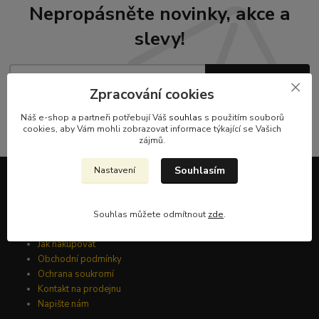
Nepropásněte novinky, akce a
slevy!
Přihlásit se
Zpracování cookies
Souhlasím se
zpracováním osobních údajů
za účelem rozesílky newsletteru.
Náš e-shop a partneři potřebují Váš
souhlas
s použitím souborů
cookies, aby Vám mohli zobrazovat informace týkající se Vašich
Můžete se kdykoli odhlásit. Zasíláme jednou za 14 dní.
zájmů.
Souhlasím
Nastavení
Informace pro zákazníky
Souhlas můžete odmítnout
zde
.
O nás
Jak nakupovat
Obchodní podmínky
Ochrana soukromí
Kontakt na prodejnu
Napište nám