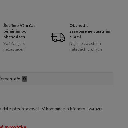
Šetříme Vám čas
Obchod si
běháním po
zásobujeme vlastními
obchodech
silami
Váš čas je k
Nejsme závislí na
nezaplacení
náladách druhých
Komentáře
0
 dále představovat. V kombinaci s křenem zvýrazní
ná syrovátka