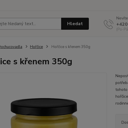
Nevíte
Hledat
+420
(Po-Pá
Dochucovadla
Hořčice
Hořčice s křenem 350g
ice s křenem 350g
Nepost
potřeb
tohoto
hořčic
rodinn
Dos