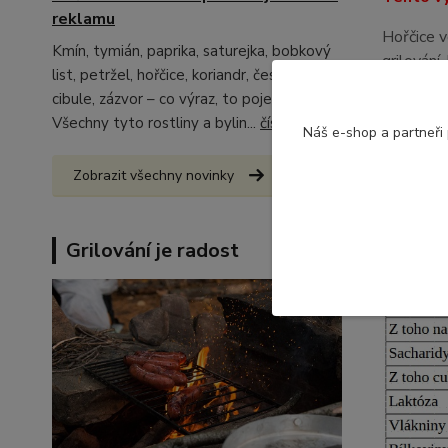
reklamu
Hořčice v
Kmín, tymián, paprika, saturejka, bobkový
grilování
list, petržel, hořčice, koriandr, česnek,
každému j
cibule, zázvor – co výraz, to pojem.
umělých b
Všechny tyto rostliny a bylin...
číst celé
Náš e-shop a partneři
Složení:
h
řepkový o
Zobrazit všechny novinky
konzervan
Je nezby
Grilování je radost