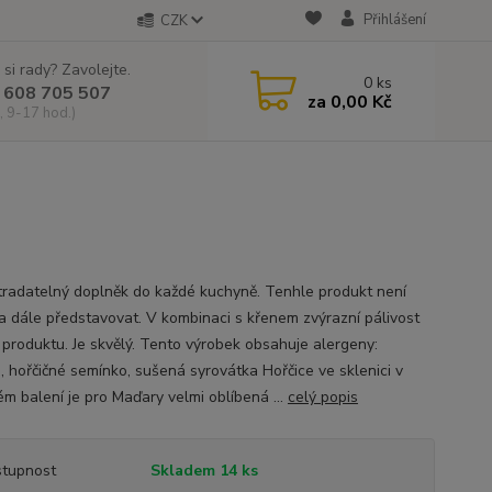
Přihlášení
CZK
 si rady? Zavolejte.
0
ks
 608 705 507
za
0,00 Kč
, 9-17 hod.)
radatelný doplněk do každé kuchyně. Tenhle produkt není
a dále představovat. V kombinaci s křenem zvýrazní pálivost
 produktu. Je skvělý. Tento výrobek obsahuje alergeny:
e, hořčičné semínko, sušená syrovátka Hořčice ve sklenici v
ém balení je pro Maďary velmi oblíbená ...
celý popis
tupnost
Skladem 14 ks