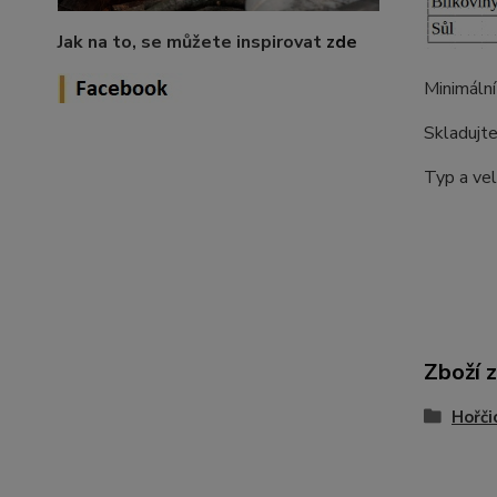
Jak na to, se můžete inspirovat
zde
Minimáln
Skladujte
Typ a vel
Zboží 
Hořči