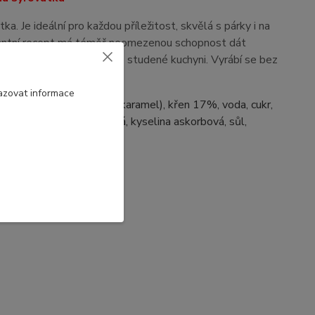
a. Je ideální pro každou příležitost, skvělá s párky i na
pikantní recept má téměř neomezenou schopnost dát
ť se použije v teplé nebo studené kuchyni. Vyrábí se bez
azovat informace
 konzervant: E211, barvivo: karamel), křen 17%, voda, cukr,
xantan, kyselina citronová, kyselina askorbová, sůl,
 hotového výrobku.