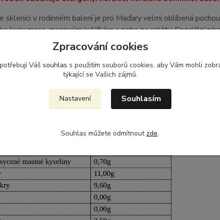
e sklenici v rodinném balení je pro Maďary velmi oblíbená pochoutk
, ke kusu masa, masovým kuličkám a nebo na saláty. Speciální 
ídlu potřebný oheň. Jediným omezením je vaše představivost - a
Zpracování cookies
arviv a konzervačních látek.
 potřebují Váš
souhlas
s použitím souborů cookies, aby Vám mohli zobr
ořčice
(voda,
hořčičné semínko 22%
, ocet, cukr, sůl, koření,
týkající se Vašich zájmů.
lej, ocet,
sušená syrovátka
,
koření, modif.škrob, zahušťovadlo: 
t: E223, citronová šťáva z koncentrátu
Souhlasím
Nastavení
tné se ještě zmínit o průměrných výživových hodnotách ve 100g
Souhlas můžete odmítnout
zde
.