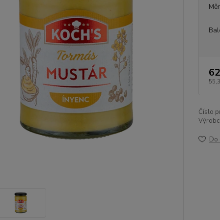
Měr
Bal
62
55,
Číslo p
Výrobc
Do 