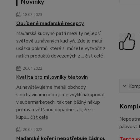
Novinky
18.07.2023
Oblíbené maďarské recepty
Maďarská kuchyně patří mezi ty nejlepší
světově uznávaných kuchyň. Zde je malá
ukázka pokrmů, které si můžete vytvořit z
našich produktů dovezených z ...
číst celé
20.04.2022
Kvalita pro milovníky těstovin
Kompl
Ať navštěvujeme menší obchody
s potravinami nebo jsme zvyklí nakupovat
v supermarketech, tak ten běžný nákup
Komple
potravin většinou dopadne tak, že si
kupu...
číst celé
Nepostra
pálivost 
20.04.2022
Maďarské koření nepotřebuje žádnou
Tento vý