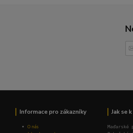
N
Informace pro zákazníky
Jak se 
O nás
Maďarské 