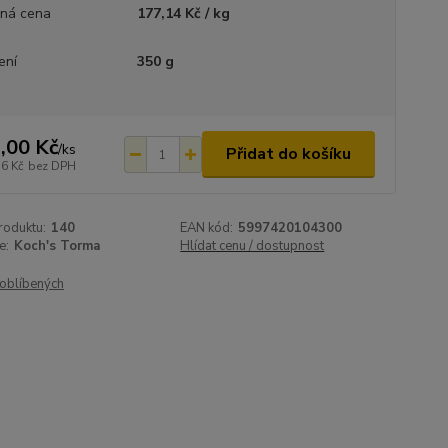
ná cena
177,14 Kč / kg
ení
350 g
,00 Kč
/
ks
Přidat do košíku
36 Kč
bez DPH
roduktu:
140
EAN kód:
5997420104300
e:
Koch's Torma
Hlídat cenu / dostupnost
oblíbených