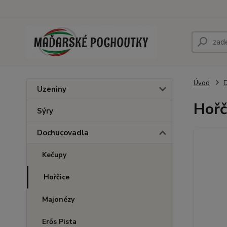
Úvod
Uzeniny
Hořč
Sýry
Dochucovadla
Kečupy
Hořčice
Majonézy
Erős Pista