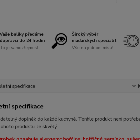
Vaše balíky předáme
Široký výběr
dopravci do 24 hodin
maďarských specialit
To je samozřejmost
Vše na jednom místě
etní specifikace
tní specifikace
datelný doplněk do každé kuchyně. Tenhle produkt není potřeba
tohoto produktu. Je skvělý.
robek obsahuje alergeny: hořčice, hořčičné semínko, suše