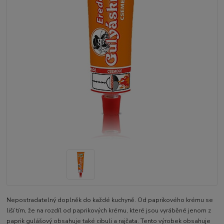
Nepostradatelný doplněk do každé kuchyně. Od paprikového krému se
liší tím, že na rozdíl od paprikových krému, které jsou vyráběné jenom z
paprik gulášový obsahuje také cibuli a rajčata. Tento výrobek obsahuje