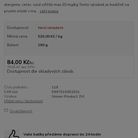
alergeny: celer, oxid siřičitý max.30 mg/kg Tento výrobek je tradičně na
prvním místě v ma...
celý popis
Dostupnost
Není skladem
Měrná cena
525,00 Kč / kg
Balení
160 g
84,00 Kč
/
ks
75,00 Kč
bez DPH
Dostupnost dle skladových zásob.
Číslo produktu:
118
EAN kód:
5997010302031
Výrobce:
Univer-Product Zrt.
Hlídat cenu / dostupnost
Do oblíbených
Vaše balíky předáme dopravci do 24 hodin